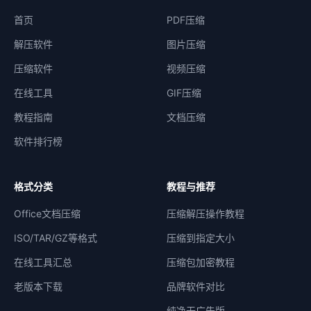
首页
PDF压缩
解压软件
图片压缩
压缩软件
视频压缩
在线工具
GIF压缩
教程指南
文档压缩
软件排行榜
格式分类
教程与推荐
Office文档压缩
压缩解压操作教程
ISO/TAR/GZ等格式
压缩到指定大小
在线工具汇总
压缩包加密教程
老版本下载
品牌软件对比
纯净无广告版