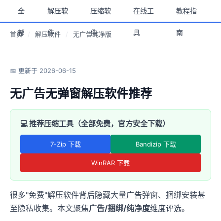
全
解压软
压缩软
在线工
教程指
部
件
件
具
南
首页
/
解压软件
/
无广告纯净版
📅 更新于 2026-06-15
无广告无弹窗解压软件推荐
💻 推荐压缩工具（全部免费，官方安全下载）
7-Zip 下载
Bandizip 下载
WinRAR 下载
很多"免费"解压软件背后隐藏大量广告弹窗、捆绑安装甚
至隐私收集。本文聚焦
广告/捆绑/纯净度
维度评选。