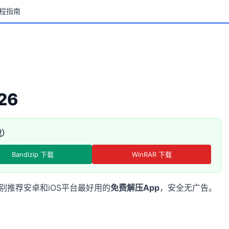
程指南
26
载）
Bandizip 下载
WinRAR 下载
别推荐安卓和iOS平台最好用的
免费解压App
，安全无广告。